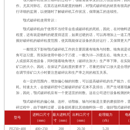
颚式破碎机在加工物料的过程中，颚板需要承受的压力强度很高，因
作。尤其河卵石、石英石这样高硬度的物料，对颚式破碎机的材质有很高
行详细的监测，以便随时了解破碎机工作状况，保障施工的连续性。
颚式破碎机使用常识：
颚式破碎机由于使用不当经常会造成破碎机的死机，因此，在对物料
程度，还有就是物料的硬度得适宜，如果过硬的话，可以再增加上一道工
握好破碎机的破碎粒度范围，使其既能保证设备的良好运行，又保障更大
一般情况下影响颚式破碎机工作的主要因素有啮角与转数。啮角就是
角可达32度。而实际使用中都小于25度，一般为18—20度左右。啮角太
人或损坏其他设备，同时随着啮角增大（破碎比加大）生产率下降。在实
矿口的大小。因此，在保证产品粒度的要求下，尽量把排矿口放大是合理
在调节排矿口大小时要注意破碎比和生产率之间的相互关系。
在一定的范围内，增加偏心轴的转数，可以提高破碎机的生产能力，
耗。转速太大，会使破碎腔中已被破碎的矿石来不及排出，而产生堵塞现
加，因此，颚式破碎机应有一个更适宜的转数。这在公司进行设备检测的
颚式破碎机的偏心轴、连杆、动鄂板、轴与衬板是主要的磨损部件，
碎过程中，由于物料过硬，设备损耗要比其他物料快一些，做好颚式破碎
进料口尺寸
最大进料尺
出料口尺寸
处理能力
电
型号
（mm）
寸（mm）
（mm）
（t/h）
（
PE250×400
400×250
200
20-50
5-20