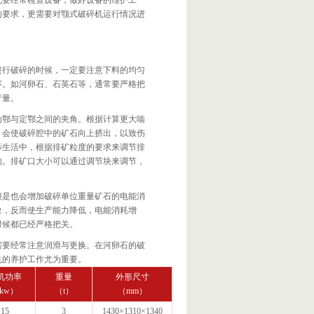
此要经常检查设备，做好设备的维护工
的要求，更需要对颚式破碎机运行情况进
进行破碎的时候，一定要注意下料的均匀
序。如河卵石、石英石等，通常要严格把
产量。
动鄂与定鄂之间的夹角。根据计算更大啮
大，会使破碎腔中的矿石向上挤出，以致伤
际生活中，根据排矿粒度的要求来调节排
的。排矿口大小可以通过调节块来调节，
但是也会增加破碎单位重量矿石的电能消
象，反而使生产能力降低，电能消耗增
时候都已经严格把关。
需要经常注意润滑与更换。在河卵石的破
机的养护工作尤为重要。
机功率
重量
外形尺寸
kw）
（t）
（mm）
15
3
1430×1310×1340