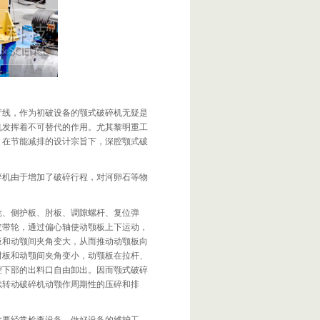
产线，作为初破设备的颚式破碎机无疑是
机发挥着不可替代的作用。尤其黎明重工
，在节能减排的设计宗旨下，深腔颚式破
碎机由于增加了破碎行程，对河卵石等物
轮、侧护板、肘板、调隙螺杆、复位弹
皮带轮，通过偏心轴使动颚板上下运动，
板和动颚间夹角变大，从而推动动颚板向
肘板和动颚间夹角变小，动颚板在拉杆、
腔下部的出料口自由卸出。因而颚式破碎
续转动破碎机动颚作周期性的压碎和排