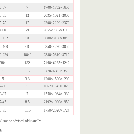
0-37
7
1700×1732×1653
5-55
12
2035×1921×2000
5-75
17
2290×2206×2370
0-110
29
2655×2302×3110
0-132
58
3800×3166×3045
0-160
69
5350×4280×3050
0-220
100.9
6380×5310×3710
280
132
7460×6235×4249
5.5
1.5
896×745×935
15
3.8
1200×1500×1200
2-30
5
1667×1545×1020
0-37
7
1550×1964×1380
7-45
8.5
2192×1900×1950
5-75
11.5
1750×2320×1724
e advised additionally.
知。