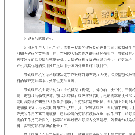
河卵石
颚式破碎机
河卵石生产人工机制砂，需要一整套的破碎制砂设备共同组成制砂生
河卵石破碎的首先道工序。在对较大颗粒物料进行破碎作业中，颚式破碎
科技研发的深腔型颚式破碎机，大型破碎机设备破碎能力强，生产效率高
碎机以其优越的实用性广泛应用于国内外重要施工项目中。
颚式破碎机的结构原理决定了它破碎河卵石更加方便，深腔型颚式破
料的破碎更加基本，效果也更加显著。
颚式破碎机主要结构为：主机机架（机壳）、偏心轴、皮带轮、平衡
簧、定颚板与动颚板等。颚式破碎机在破碎河卵石时，电动机驱动皮带和
同时调隙螺杆调整鄂板做前后运动，对河卵石进行碾搓。当动颚上升时肘
定颚板接近，与此同时河卵石被挤压、搓、碾等多破碎；当动颚下行时，
弹簧的作用下离开定颚板，已被粉碎的河卵石颗粒在重力的作用下，经颚
机的工作是间歇性的，粉碎和卸料过程在颚腔内交替进行。随着电动机连
料，实现河卵石破碎的批量加工。